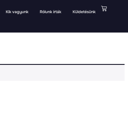
Kik vagyunk
Rólunk írták
Küldetésünk