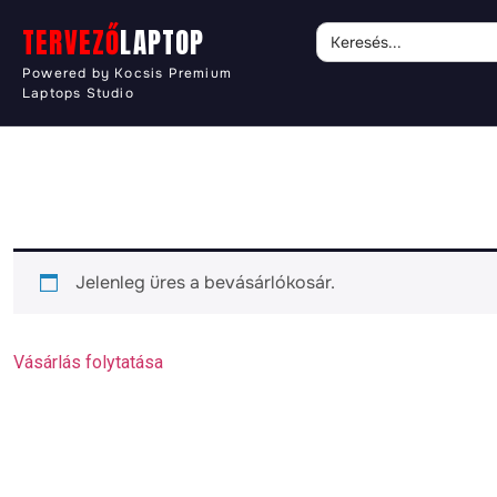
Search
TERVEZŐ
LAPTOP
for:
Powered by Kocsis Premium
Laptops Studio
Jelenleg üres a bevásárlókosár.
Vásárlás folytatása